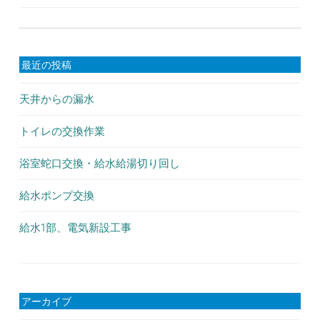
稿
ナ
最近の投稿
ビ
ゲ
天井からの漏水
ー
トイレの交換作業
シ
浴室蛇口交換・給水給湯切り回し
ョ
給水ポンプ交換
ン
給水1部、電気新設工事
アーカイブ