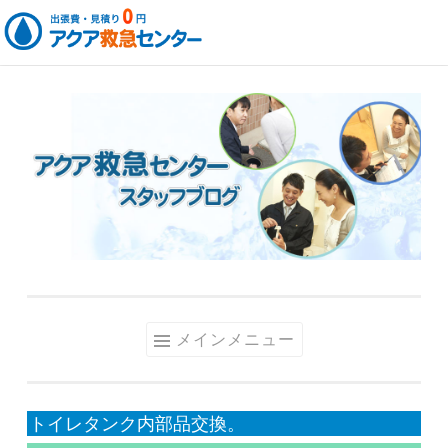
コ
ン
テ
ン
ツ
へ
ス
キ
ッ
メインメニュー
プ
トイレタンク内部品交換。