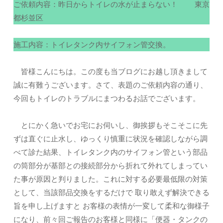
ご依頼内容：昨日からトイレの水が止まらない！ 東京
都杉並区
施工内容：トイレタンク内サイフォン管交換。
皆様こんにちは。この度も当ブログにお越し頂きまして
誠に有難うございます。さて、表題のご依頼内容の通り、
今回もトイレのトラブルにまつわるお話でございます。
とにかく急いでお宅にお伺いし、御挨拶もそこそこに先
ずは直ぐに止水し、ゆっくり慎重に状況を確認しながら調
べて診た結果、トイレタンク内のサイフォン管という部品
の筒部分が基部との接続部分から折れて外れてしまってい
た事が原因と判りました。これに対する必要最低限の対策
として、当該部品交換をするだけで 取り敢えず解決できる
旨を申し上げますと お客様の表情が一変して柔和な御様子
になり、前々回ご報告のお客様と同様に「便器・タンクの