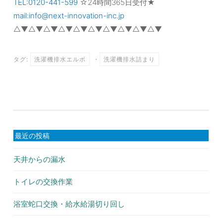
TEL:0120-441-599
☆24時間365日受付★
mail:info@next-innovation-inc.jp
△▼△▼△▼△▼△▼△▼△▼△▼△▼△▼
タグ:
洗濯機排水エルボ
・
洗濯機排水詰まり
最近の投稿
天井からの漏水
トイレの交換作業
浴室蛇口交換・給水給湯切り回し