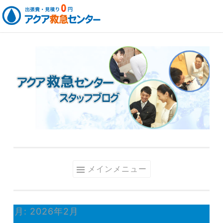
コ
ン
テ
ン
ツ
へ
ス
キ
ッ
メインメニュー
プ
月:
2026年2月