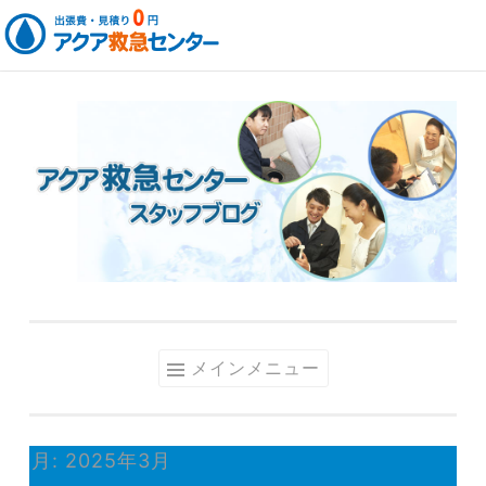
コ
ン
テ
ン
ツ
へ
ス
キ
ッ
メインメニュー
プ
月:
2025年3月