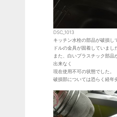
DSC_1013
キッチン水栓の部品が破損し
ドルの金具が固着していまし
また、白いプラスチック部品
出来なく
現在使用不可の状態でした。
破損部については恐らく経年