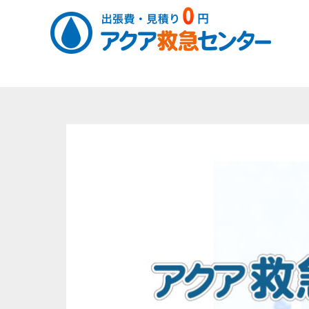
コ
ン
テ
ン
ツ
へ
ス
キ