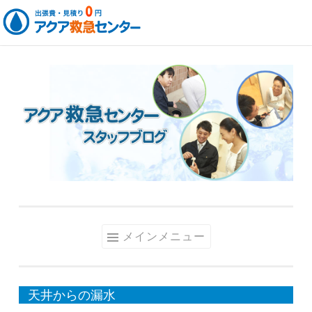
コ
ン
テ
ン
ツ
へ
ス
キ
ッ
メインメニュー
プ
天井からの漏水