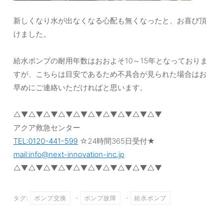
新しくなり水が出なくなる心配も無くなったと、お喜び頂
けました。
給水ポンプの耐用年数はおおよそ10～15年となっておりま
すが、こちらは目安であるため不具合が見られた場合はお
早めにご連絡いただければと思います。
△▼△▼△▼△▼△▼△▼△▼△▼△▼△▼
アクア救急センター
TEL:0120-441-599
☆24時間365日受付★
mail:info@next-innovation-inc.jp
△▼△▼△▼△▼△▼△▼△▼△▼△▼△▼
タグ:
ポンプ交換
・
ポンプ故障
・
給水ポンプ