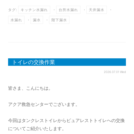
タグ:
キッチン水漏れ
・
台所水漏れ
・
天井漏水
・
水漏れ
・
漏水
・
階下漏水
トイレの交換作業
2026.07.01 Wed
皆さま、こんにちは。
アクア救急センターでございます。
今回はタンクレストイレからピュアレストトイレへの交換
についてご紹介いたします。