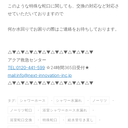
このような特殊な蛇口に関しても、交換の対応など対応さ
せていただいておりますので
何か水回りでお困りの際はご連絡をお待ちしております。
△▼△▼△▼△▼△▼△▼△▼△▼△▼△▼
アクア救急センター
TEL:0120-441-599
☆24時間365日受付★
mail:info@next-innovation-inc.jp
△▼△▼△▼△▼△▼△▼△▼△▼△▼△▼
タグ:
シャワーホース
・
シャワー水漏れ
・
ノーリツ
・
ノーリツ蛇口
・
浴室シャワーホース水漏れ
・
浴室蛇口交換
・
特殊蛇口
・
給水管引き直し
・