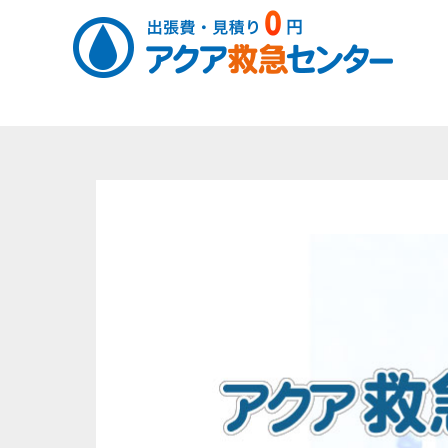
コ
ン
テ
ン
ツ
へ
ス
キ