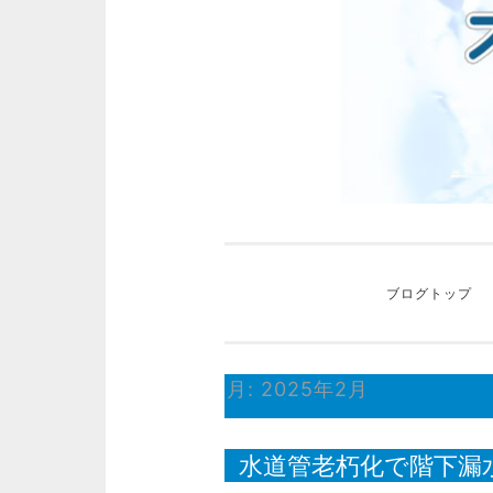
ッ
プ
ブログトップ
月:
2025年2月
水道管老朽化で階下漏