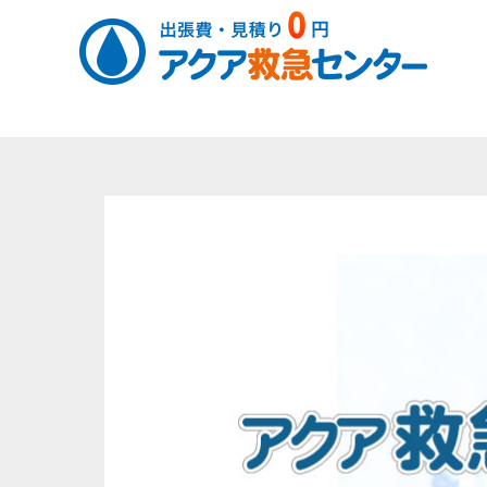
コ
ン
テ
ン
ツ
へ
ス
キ