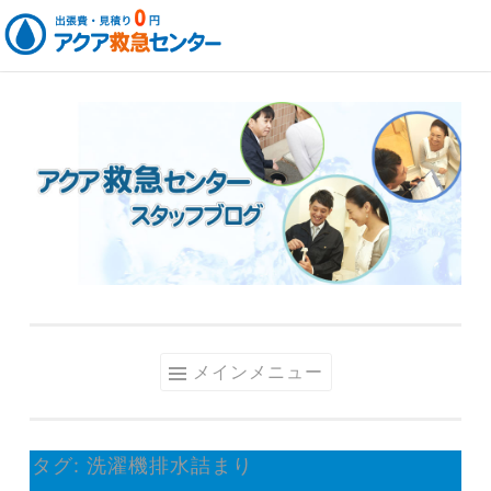
コ
ン
テ
ン
ツ
へ
ス
キ
ッ
メインメニュー
プ
タグ:
洗濯機排水詰まり