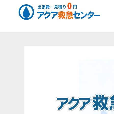
コ
ン
テ
ン
ツ
へ
ス
キ