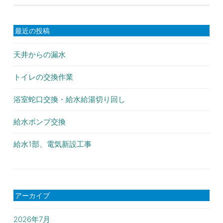
稿
ナ
最近の投稿
ビ
ゲ
天井からの漏水
ー
トイレの交換作業
シ
浴室蛇口交換・給水給湯切り回し
ョ
給水ポンプ交換
ン
給水1部、電気新設工事
アーカイブ
2026年7月