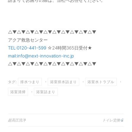
詰まりでお困りの際は、当社へお任せください。
△▼△▼△▼△▼△▼△▼△▼△▼△▼△▼
アクア救急センター
TEL:0120-441-599
☆24時間365日受付★
mail:info@next-innovation-inc.jp
△▼△▼△▼△▼△▼△▼△▼△▼△▼△▼
タグ:
排水つまり
・
浴室排水詰まり
・
浴室水トラブル
・
浴室清掃
・
浴室詰まり
超高圧洗浄
トイレ交換
投