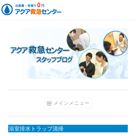
コ
ン
テ
ン
ツ
へ
ス
キ
ッ
メインメニュー
プ
浴室排水トラップ清掃