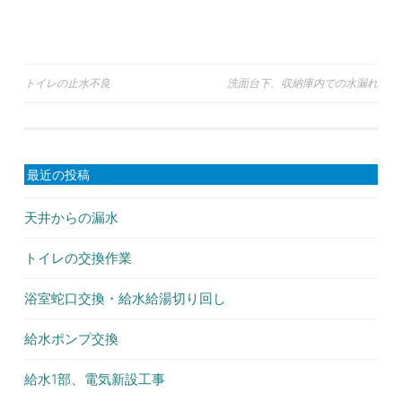
トイレの止水不良
洗面台下、収納庫内での水漏れ
投
稿
ナ
最近の投稿
ビ
ゲ
天井からの漏水
ー
トイレの交換作業
シ
浴室蛇口交換・給水給湯切り回し
ョ
給水ポンプ交換
ン
給水1部、電気新設工事