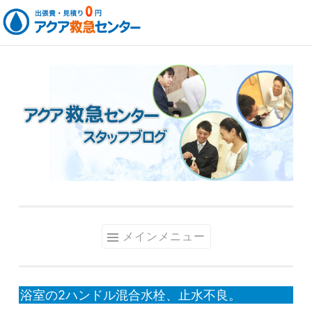
コ
ン
テ
ン
ツ
へ
ス
キ
ッ
メインメニュー
プ
浴室の2ハンドル混合水栓、止水不良。